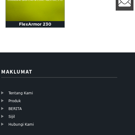
l
FlexArmor 230
MAKLUMAT
Tentang Kami
Produk
BERITA
Sijil
Hubungi Kami