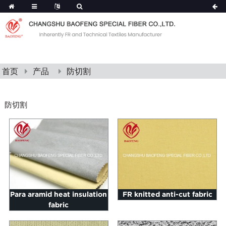
首页
产品
防切割
防切割
Para aramid heat insulation
FR knitted anti-cut fabric
fabric