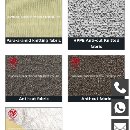
Para-aramid knitting fabric
HPPE Anti-cut Knitted
fabric
+
Anti-cut fabric
Anti-cut fabric
W
8
l