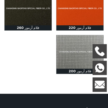
فلام آرمور 220
فلام آرمور 260
+8618662628955
واتساب:
فلام آرمور 200
8613812816190
lily.cao@csbaofeng.com