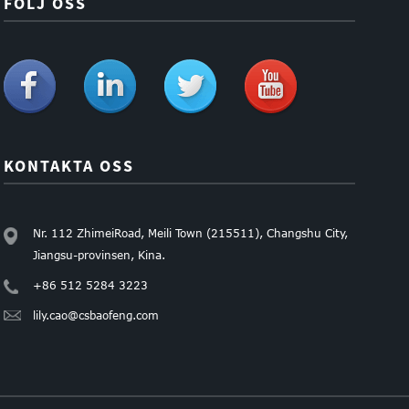
FÖLJ OSS
KONTAKTA OSS
Nr. 112 ZhimeiRoad, Meili Town (215511), Changshu City,
Jiangsu-provinsen, Kina.
+86 512 5284 3223
lily.cao@csbaofeng.com