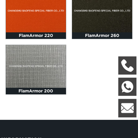
FlamArmor 220
FlamArmor 260
+
W
FlamArmor 200
8
l