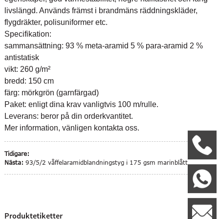
livslängd. Används främst i brandmäns räddningskläder,
flygdräkter, polisuniformer etc.
Specifikation:
sammansättning: 93 % meta-aramid 5 % para-aramid 2 %
antistatisk
vikt: 260 g/m²
bredd: 150 cm
färg: mörkgrön (garnfärgad)
Paket: enligt dina krav vanligtvis 100 m/rulle.
Leverans: beror på din orderkvantitet.
Mer information, vänligen kontakta oss.
+
Tidigare:
Nästa:
93/5/2 våffelaramidblandningstyg i 175 gsm marinblått
W
8
l
Produktetiketter