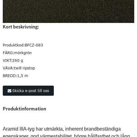
Kort beskrivning:
Produktkod:
BFCZ-083
FÄRG:
mörkgrön
VIKT:
260 g
VÄVA:
twill ripstop
BREDD:
1,5 m
Skicka e-post till oss
Produktinformation
Aramid IIIA-tyg har utmärkta, inherent brandbeständiga
egenskaper, god värmestabilitet, högre hållfasthet och lång