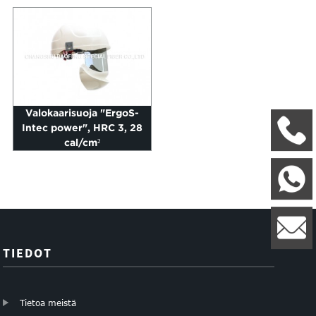
Valokaarisuoja "ErgoS-
Intec power", HRC 3, 28
+
cal/cm²
W
8
l
TIEDOT
Tietoa meistä