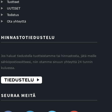
Tuotteet
UUTISET
Todistus
Ota yhteyttä
HINNASTOTIEDUSTELU
Jos haluat tiedustella tuotteistamme tai hinnastosta, jätä meille
sähköpostiosoitteesi, niin otamme sinuun yhteyttä 24 tunnin
kuluessa.
TIEDUSTELU
SEURAA MEITÄ