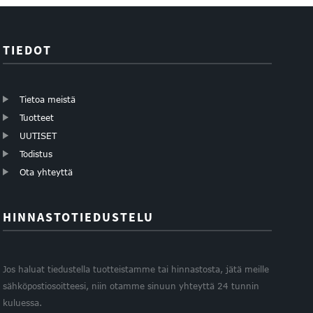
TIEDOT
Tietoa meistä
Tuotteet
UUTISET
Todistus
Ota yhteyttä
HINNASTOTIEDUSTELU
Jos haluat tiedustella tuotteistamme tai hinnastosta, jätä meille
sähköpostiosoitteesi, niin otamme sinuun yhteyttä 24 tunnin
kuluessa.