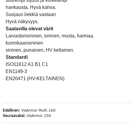
suurempi lujuus ja korkeampi
hankausta. Hyvä kahva.
Suojaus liekkiä vastaan
Hyvä näkyvyys.
Saatavilla olevat värit
Laivastonsininen, sininen, musta, harmaa,
kuninkaansininen
sininen, punainen, HV keltainen.
Standardi
ISO11612 A1 B1 C1
EN1149-3
EN20471 (HV-KELTAINEN)
Edellinen:
VisArmor Multi 160
Seuraavaksi:
VisArmor 250