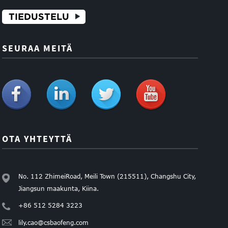
TIEDUSTELU
SEURAA MEITÄ
OTA YHTEYTTÄ
No. 112 ZhimeiRoad, Meili Town (215511), Changshu City,
Jiangsun maakunta, Kiina.
+86 512 5284 3223
lily.cao@csbaofeng.com