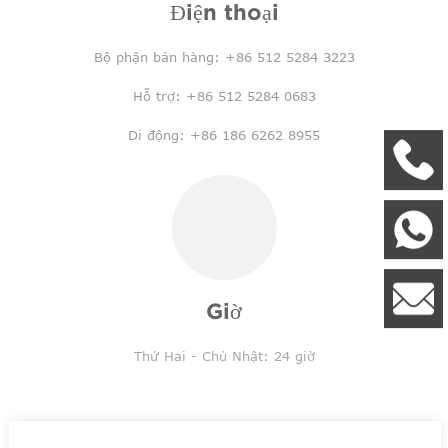
Điện thoại
Bộ phận bán hàng: +86 512 5284 3223
Hỗ trợ: +86 512 5284 0683
Di động: +86 186 6262 8955
+
W
8
l
Giờ
Thứ Hai - Chủ Nhật: 24 giờ