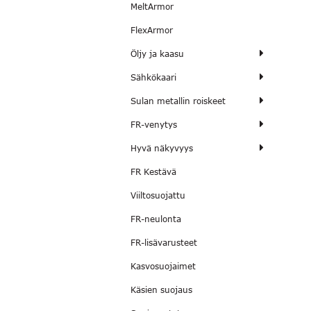
MeltArmor
FlexArmor
Öljy ja kaasu
Sähkökaari
Sulan metallin roiskeet
FR-venytys
Hyvä näkyvyys
FR Kestävä
Viiltosuojattu
FR-neulonta
FR-lisävarusteet
Kasvosuojaimet
Käsien suojaus