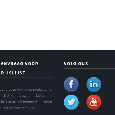
AANVRAAG VOOR
VOLG ONS
PRIJSLIJST
oor vragen over onze producten of
rijslijst kunt u uw e-mailadres
chterlaten. Wij nemen dan binnen
4 uur contact met u op.