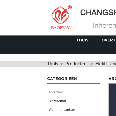
THUIS
OVER 
Thuis
Producten
Elektrisc
CATEGORIEËN
AR
ArcArmor
BlazeArmor
Vlammenpantser