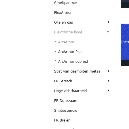
Smeltpantser
FlexArmor
Olie en gas
Elektrische boog
ArcArmor
ArcArmor Plus
ArcArmor gebreid
Spat van gesmolten metaal
FR Stretch
Hoge zichtbaarheid
FR Duurzaam
Snijbestendig
FR Breien