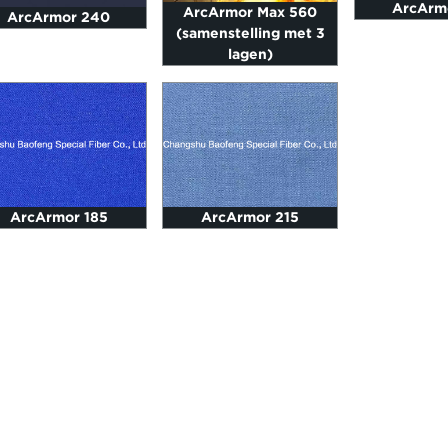
ArcArm
ArcArmor Max 560
ArcArmor 240
(samenstelling met 3
lagen)
ArcArmor 185
ArcArmor 215