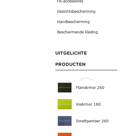
FR-accessoires
Gezichtsbescherming
Handbescherming
Beschermende kleding
UITGELICHTE
PRODUCTEN
FlamArmor 260
VisArmor 180
Smeltpantser 260