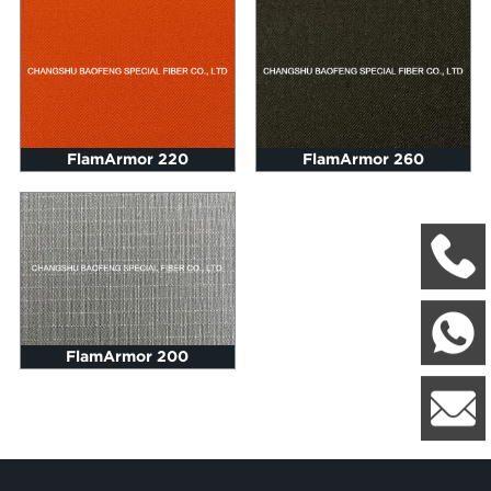
FlamArmor 220
FlamArmor 260
+
W
FlamArmor 200
8
l