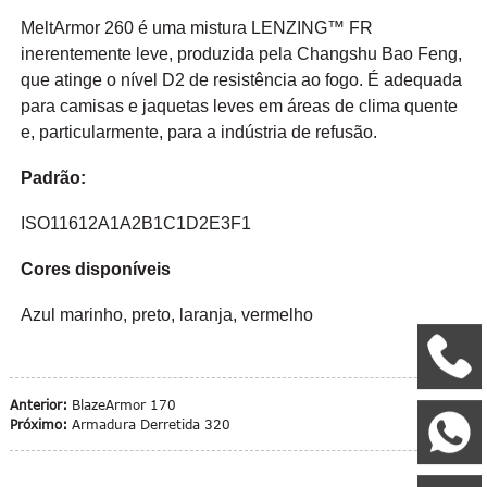
MeltArmor 260 é uma mistura LENZING™ FR
inerentemente leve, produzida pela Changshu Bao Feng,
que atinge o nível D2 de resistência ao fogo. É adequada
para camisas e jaquetas leves em áreas de clima quente
e, particularmente, para a indústria de refusão.
Padrão:
ISO11612A1A2B1C1D2E3F1
Cores disponíveis
Azul marinho, preto, laranja, vermelho
+
Anterior:
BlazeArmor 170
Próximo:
Armadura Derretida 320
W