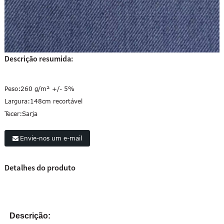
Descrição resumida:
Peso:
260 g/m² +/- 5%
Largura:
148cm recortável
Tecer:
Sarja
Envie-nos um e-mail
Detalhes do produto
Descrição: