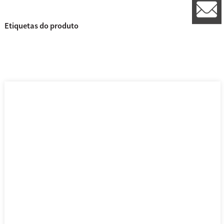
8
l
Etiquetas do produto