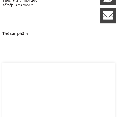
Trước:
FlamArmor 200
Kế tiếp:
ArcArmor 215
8
l
Thẻ sản phẩm