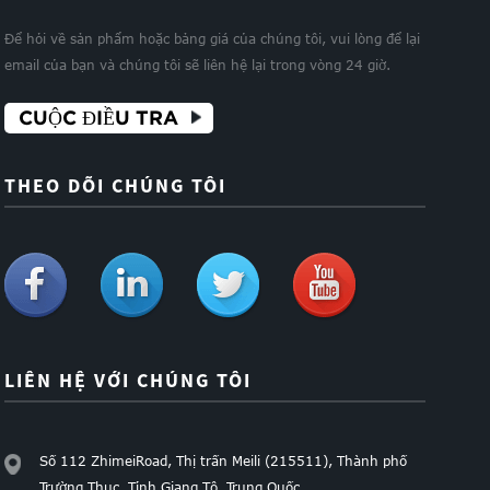
Để hỏi về sản phẩm hoặc bảng giá của chúng tôi, vui lòng để lại
email của bạn và chúng tôi sẽ liên hệ lại trong vòng 24 giờ.
CUỘC ĐIỀU TRA
THEO DÕI CHÚNG TÔI
LIÊN HỆ VỚI CHÚNG TÔI
Số 112 ZhimeiRoad, Thị trấn Meili (215511), Thành phố
Trường Thục, Tỉnh Giang Tô, Trung Quốc.