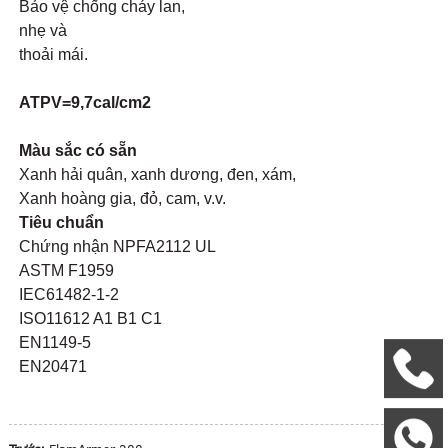
Bảo vệ chống cháy lan,
nhẹ và
thoải mái.
ATPV=9,7cal/cm2
Màu sắc có sẵn
Xanh hải quân, xanh dương, đen, xám,
Xanh hoàng gia, đỏ, cam, v.v.
Tiêu chuẩn
Chứng nhận NPFA2112 UL
ASTM F1959
IEC61482-1-2
ISO11612 A1 B1 C1
EN1149-5
EN20471
+
W