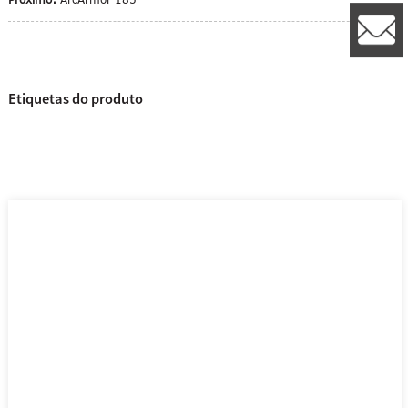
8
l
Etiquetas do produto