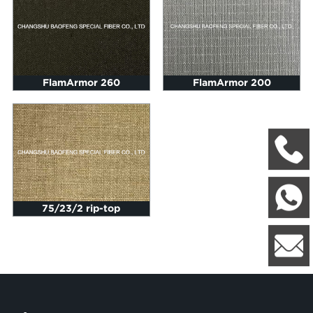
FlamArmor 260
FlamArmor 200
+
W
75/23/2 rip-top
8
l