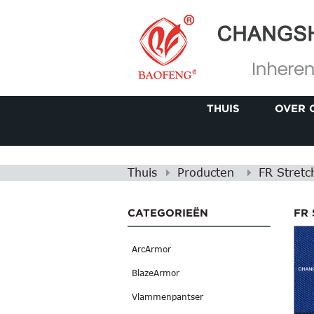
THUIS
OVER 
Thuis
Producten
FR Stretc
CATEGORIEËN
FR
ArcArmor
BlazeArmor
Vlammenpantser