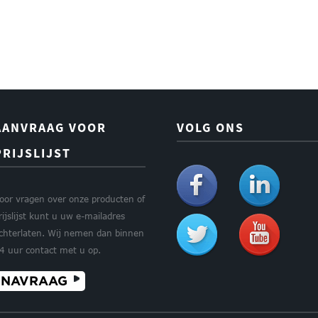
AANVRAAG VOOR
VOLG ONS
PRIJSLIJST
oor vragen over onze producten of
rijslijst kunt u uw e-mailadres
chterlaten. Wij nemen dan binnen
4 uur contact met u op.
NAVRAAG