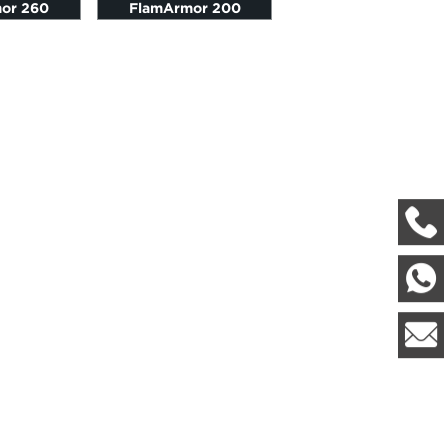
or 260
FlamArmor 200
+
W
8
l